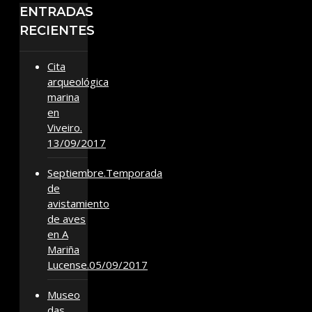
ENTRADAS
RECIENTES
Cita
arqueológica
marina
en
Viveiro.
13/09/2017
Septiembre.Temporada
de
avistamiento
de aves
en A
Mariña
Lucense.05/09/2017
Museo
das